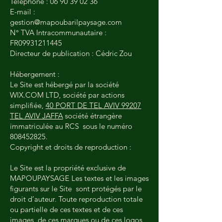
Téléphone :
06 90 39 02 36
E-mail :
gestion@mapoubarilpaysage.com
N° TVA Intracommunautaire :
FR09931211445
Directeur de publication : Cédric Zou
Hébergement :
Le Site est hébergé par la société
WIX.COM LTD, société par actions
simplifiée,
40 PORT DE TEL AVIV 99207
TEL AVIV JAFFA
société étrangère
immatriculée au RCS sous le numéro
808452825
.
Copyright et droits de reproduction :
Le Site est la propriété exclusive de
MAPOUPAYSAGE Les textes et les images
figurants sur le Site sont protégés par le
droit d’auteur. Toute reproduction totale
ou partielle de ces textes et de ces
images, de ces marques ou de ces logos,