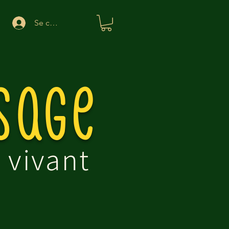
Se connecter
sage
 vivant