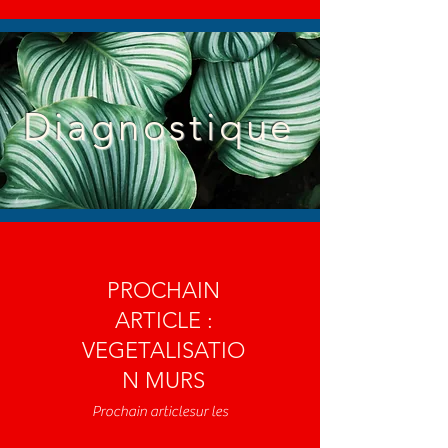
Diagnostique
PROCHAIN
ARTICLE :
VEGETALISATIO
N MURS
Prochain articlesur les